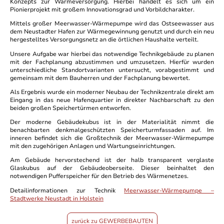
Konzepts zur Wärmeversorgung. Hierbei handelt es sich um ein
Pionierprojekt mit großem Innovationsgrad und Vorbildcharakter.
Mittels großer Meerwasser-Wärmepumpe wird das Ostseewasser aus
dem Neustadter Hafen zur Wärmegewinnung genutzt und durch ein neu
hergestelltes Versorgungsnetz an die örtlichen Haushalte verteilt.
Unsere Aufgabe war hierbei das notwendige Technikgebäude zu planen
mit der Fachplanung abzustimmen und umzusetzen. Hierfür wurden
unterschiedliche Standortvarianten untersucht, vorabgestimmt und
gemeinsam mit dem Bauherren und der Fachplanung bewertet.
Als Ergebnis wurde ein moderner Neubau der Technikzentrale direkt am
Eingang in das neue Hafenquartier in direkter Nachbarschaft zu den
beiden großen Speichertürmen entworfen.
Der moderne Gebäudekubus ist in der Materialität nimmt die
benachbarten denkmalgeschützten Speicherturmfassaden auf. Im
inneren befindet sich die Großtechnik der Meerwasser-Wärmepumpe
mit den zugehörigen Anlagen und Wartungseinrichtungen.
Am Gebäude hervorstechend ist der halb transparent verglaste
Glaskubus auf der Gebäudeoberseite. Dieser beinhaltet den
notwendigen Pufferspeicher für den Betrieb des Wärmenetzes.
Detailinformationen zur Technik
Meerwasser-Wärmepumpe –
Stadtwerke Neustadt in Holstein
zurück zu GEWERBEBAUTEN